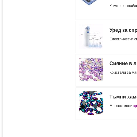
Комплект шабл
Уред за сп
Електрически
с
Сияние в 
Кристали за
ма
Тъмни хаме
Многостенни
к