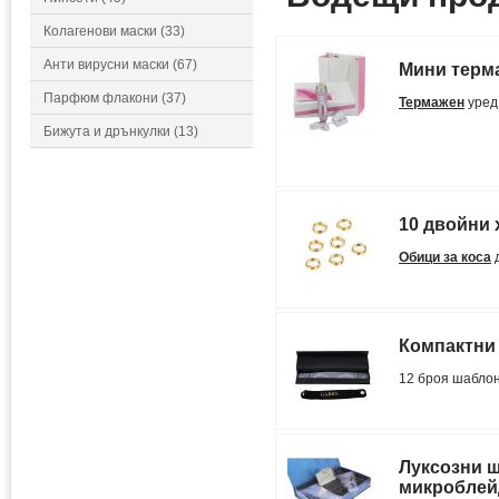
Колагенови маски (33)
Анти вирусни маски (67)
Мини терм
Парфюм флакони (37)
Термажен
уред 
Бижута и дрънкулки (13)
10 двойни 
Обици за коса
д
Компактни
12 броя шабло
Луксозни ш
микроблей