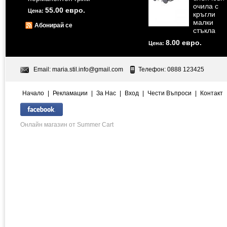
очила с
55.00 евро.
Цена:
кръгли
малки
Абонирай се
стъкла
8.00 евро.
Цена:
Email:
maria.stil.info@gmail.com
Телефон: 0888 123425
Начало
|
Рекламации
|
За Нас
|
Вход
|
Чести Въпроси
|
Контакт
Онлайн магазин от Summer Cart