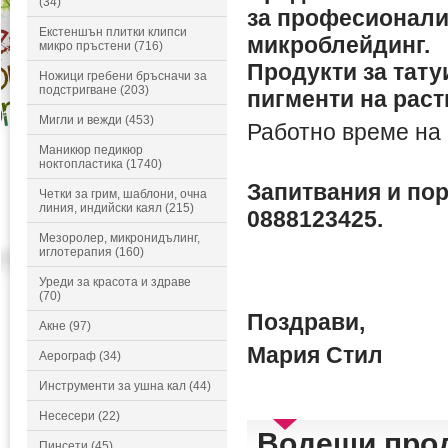
(34)
за професионали
Екстеншън плитки клипси
микроблейдинг.
микро пръстени (716)
Продукти за тат
Ножици гребени бръсначи за
подстригване (203)
пигменти на раст
Мигли и вежди (453)
Работно време на с
Маникюр педикюр
ноктопластика (1740)
Запитвания и по
Четки за грим, шаблони, очна
линия, индийски каял (215)
0888123425.
Мезоролер, микронидълинг,
иглотерапия (160)
Уреди за красота и здраве
(70)
Поздрави,
Акне (97)
Мария Стил
Аерограф (34)
Инструменти за ушна кал (44)
Несесери (22)
Водещи про
Пинсети (45)