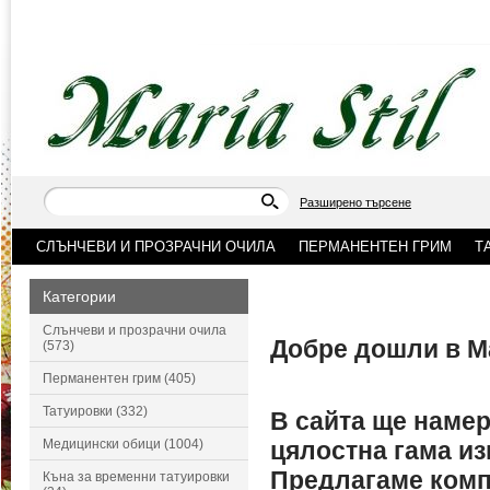
Разширено търсене
СЛЪНЧЕВИ И ПРОЗРАЧНИ ОЧИЛА
ПЕРМАНЕНТЕН ГРИМ
Т
Категории
Слънчеви и прозрачни очила
Добре дошли в М
(573)
Перманентен грим (405)
Татуировки (332)
В сайта ще намер
Медицински обици (1004)
цялостна гама из
Предлагаме компл
Къна за временни татуировки