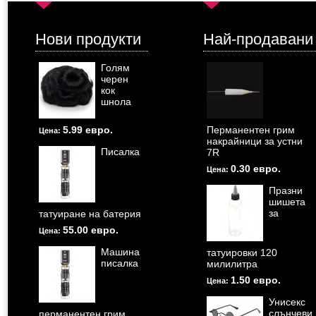
Нови продукти
Най-продавани
Голям
черен
кок
шнола
5.99 евро.
Перманентен грим
Цена:
накрайници за устни
Писалка
7R
0.30 евро.
Цена:
Празни
шишета
за
татуиране на батерия
55.00 евро.
Цена:
Машина
татуировки 120
писалка
милилитра
1.50 евро.
Цена:
Унисекс
слънчеви
перманентен грим