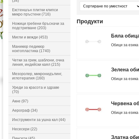
(34)
Екстеншън плитки клипси
микро пръстени (716)
Продукти
Ножици гребени бръсначи за
подстригване (203)
Бяла обица
Мигли и вежди (453)
Обици за езика
Маникюр педикюр
ноктопластика (1740)
Четки за грим, шаблони, очна
линия, индийски каял (215)
Зелена оби
Мезоролер, микронидълинг,
иглотерапия (160)
Обици за езика
Уреди за красота и здраве
(70)
Акне (97)
Червена об
Аерограф (34)
Обици за езика
Инструменти за ушна кал (44)
Несесери (22)
Златна оби
Пинсети (45)