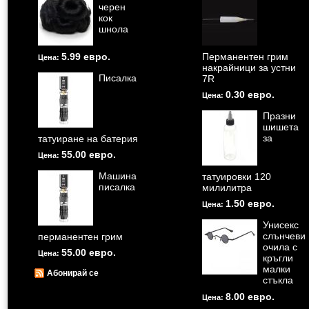
черен
кок
шнола
5.99 евро.
Перманентен грим
Цена:
накрайници за устни
Писалка
7R
0.30 евро.
Цена:
Празни
шишета
за
татуиране на батерия
55.00 евро.
Цена:
Машина
татуировки 120
писалка
милилитра
1.50 евро.
Цена:
Унисекс
слънчеви
перманентен грим
очила с
55.00 евро.
Цена:
кръгли
малки
Абонирай се
стъкла
8.00 евро.
Цена: