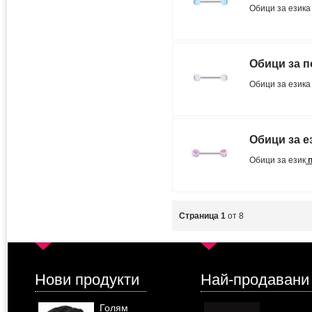
Обици за език
Обици за п
Обици за езика
Обици за е
Обици за език
п
Страница 1
от 8
Нови продукти
Най-продавани
Голям