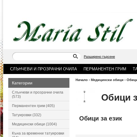
Разширено търсене
СЛЪНЧЕВИ И ПРОЗРАЧНИ ОЧИЛА
ПЕРМАНЕНТЕН ГРИМ
Т
Начало
›
Медицински обици
›
Обици
Категории
Слънчеви и прозрачни очила
Обици з
(573)
Перманентен грим (405)
Татуировки (332)
Обици за език
Медицински обици (1004)
Къна за временни татуировки