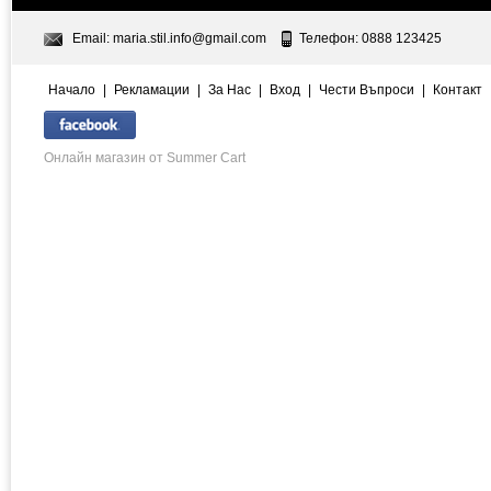
Email:
maria.stil.info@gmail.com
Телефон: 0888 123425
Начало
|
Рекламации
|
За Нас
|
Вход
|
Чести Въпроси
|
Контакт
Онлайн магазин от Summer Cart