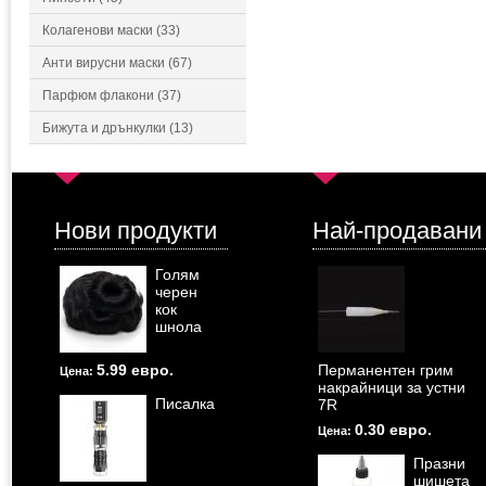
Колагенови маски (33)
Анти вирусни маски (67)
Парфюм флакони (37)
Бижута и дрънкулки (13)
Нови продукти
Най-продавани
Голям
черен
кок
шнола
5.99 евро.
Перманентен грим
Цена:
накрайници за устни
Писалка
7R
0.30 евро.
Цена:
Празни
шишета