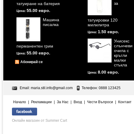
за
татуиране на батерия
55.00 евро.
Цена:
Машина
татуировки 120
писалка
милилитра
1.50 евро.
Цена:
Унисекс
слънчеви
перманентен грим
очила с
55.00 евро.
Цена:
кръгли
малки
Абонирай се
стъкла
8.00 евро.
Цена:
Email:
maria.stil.info@gmail.com
Телефон: 0888 123425
Начало
|
Рекламации
|
За Нас
|
Вход
|
Чести Въпроси
|
Контакт
Онлайн магазин от Summer Cart