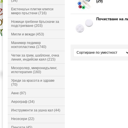
(34)
(29)
Екстеншън плитки клипси
микро пръстени (716)
Почистване на ли
Ножици гребени бръсначи за
подстригване (203)
Мигли и вежди (453)
Маникюр педикюр
ноктопластика (1740)
Четки за грим, шаблони, очна
линия, индийски каял (215)
Мезоролер, микронидълинг,
иглотерапия (160)
Уреди за красота и здраве
(70)
Акне (97)
Аерограф (34)
Инструменти за ушна кал (44)
Несесери (22)
Пинсети (45)