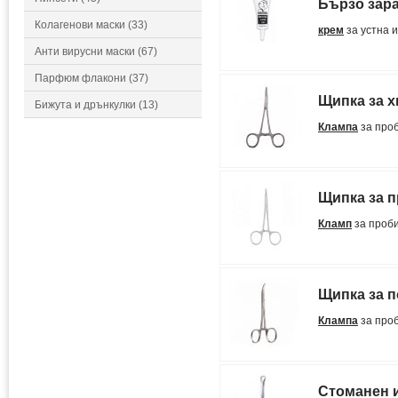
Бързо зара
Колагенови маски (33)
крем
за устна 
Анти вирусни маски (67)
Парфюм флакони (37)
Щипка за х
Бижута и дрънкулки (13)
Клампа
за про
Щипка за п
Кламп
за проби
Щипка за п
Клампа
за про
Стоманен и