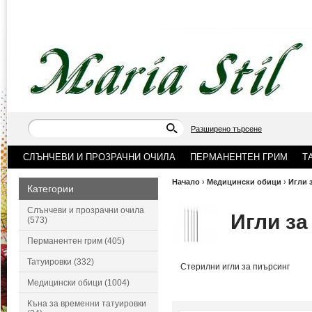
Разширено търсене
СЛЪНЧЕВИ И ПРОЗРАЧНИ ОЧИЛА
ПЕРМАНЕНТЕН ГРИМ
Т
Начало
›
Медицински обици
›
Игли 
Категории
Слънчеви и прозрачни очила
Игли за
(573)
Перманентен грим (405)
Татуировки (332)
Стерилни игли за пиърсинг
Медицински обици (1004)
Къна за временни татуировки