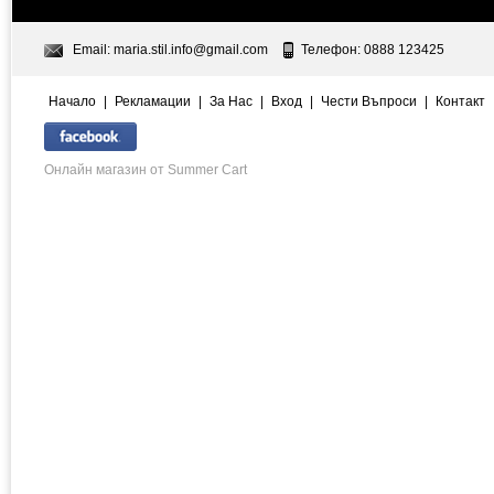
Email:
maria.stil.info@gmail.com
Телефон: 0888 123425
Начало
|
Рекламации
|
За Нас
|
Вход
|
Чести Въпроси
|
Контакт
Онлайн магазин от Summer Cart