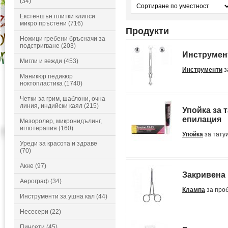
(34)
Екстеншън плитки клипси
микро пръстени (716)
Продукти
Ножици гребени бръсначи за
подстригване (203)
Инструмент
Мигли и вежди (453)
Инструменти
з
Маникюр педикюр
ноктопластика (1740)
Четки за грим, шаблони, очна
линия, индийски каял (215)
Упойка за 
епилация
Мезоролер, микронидълинг,
иглотерапия (160)
Упойка
за тату
Уреди за красота и здраве
(70)
Акне (97)
Закривена 
Аерограф (34)
Клампа
за про
Инструменти за ушна кал (44)
Несесери (22)
Пинсети (45)