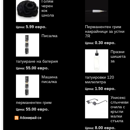
Голям
черен
кок
шнола
5.99 евро.
Перманентен грим
Цена:
накрайници за устни
Писалка
7R
0.30 евро.
Цена:
Празни
шишета
за
татуиране на батерия
55.00 евро.
Цена:
Машина
татуировки 120
писалка
милилитра
1.50 евро.
Цена:
Унисекс
слънчеви
перманентен грим
очила с
55.00 евро.
Цена:
кръгли
малки
Абонирай се
стъкла
8.00 евро.
Цена: