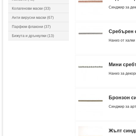
Синджир за дек
Колагенови маски (33)
Анти вирусни маски (67)
Парфюм флакони (37)
Сребърен 
Бижута и дрънкулки (13)
Наниз от халки
Мини среб
Наниз за декор
Бронзон с
Синджир за арт
Жълт синдж