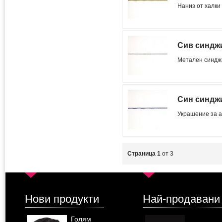
Наниз от халки
Сив синджи
Метален синджи
Син синджи
Украшение за а
Страница 1
от 3
Нови продукти
Най-продавани
Голям