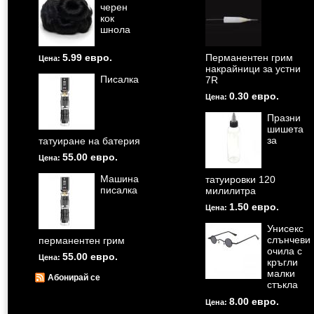
черен
кок
шнола
5.99 евро.
Перманентен грим
Цена:
накрайници за устни
Писалка
7R
0.30 евро.
Цена:
Празни
шишета
за
татуиране на батерия
55.00 евро.
Цена:
Машина
татуировки 120
писалка
милилитра
1.50 евро.
Цена:
Унисекс
слънчеви
перманентен грим
очила с
55.00 евро.
Цена:
кръгли
малки
Абонирай се
стъкла
8.00 евро.
Цена: