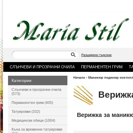
Разширено търсене
СЛЪНЧЕВИ И ПРОЗРАЧНИ ОЧИЛА
ПЕРМАНЕНТЕН ГРИМ
Т
Начало
›
Маникюр педикюр ноктопл
Категории
Слънчеви и прозрачни очила
Верижка
(573)
Перманентен грим (405)
Татуировки (332)
Верижка за маник
Медицински обици (1004)
Къна за временни татуировки