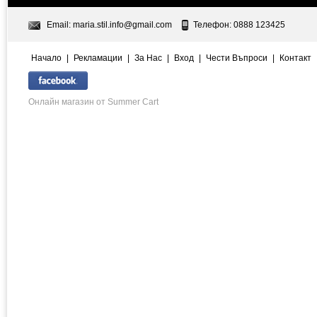
Email:
maria.stil.info@gmail.com
Телефон: 0888 123425
Начало
|
Рекламации
|
За Нас
|
Вход
|
Чести Въпроси
|
Контакт
Онлайн магазин от Summer Cart