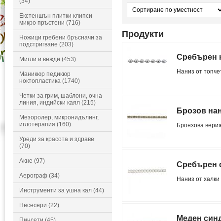
(34)
Екстеншън плитки клипси
микро пръстени (716)
Продукти
Ножици гребени бръсначи за
подстригване (203)
Сребърен н
Мигли и вежди (453)
Наниз от топчет
Маникюр педикюр
ноктопластика (1740)
Четки за грим, шаблони, очна
линия, индийски каял (215)
Брозов нан
Мезоролер, микронидълинг,
иглотерапия (160)
Бронзова вериж
Уреди за красота и здраве
(70)
Акне (97)
Сребърен 
Аерограф (34)
Наниз от халки
Инструменти за ушна кал (44)
Несесери (22)
Меден синд
Пинсети (45)