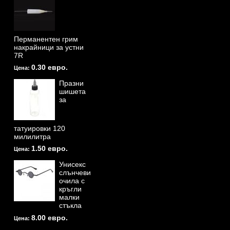
Перманентен грим
накрайници за устни
7R
0.30 евро.
Цена:
Празни
шишета
за
татуировки 120
милилитра
1.50 евро.
Цена:
Унисекс
слънчеви
очила с
кръгли
малки
стъкла
8.00 евро.
Цена: