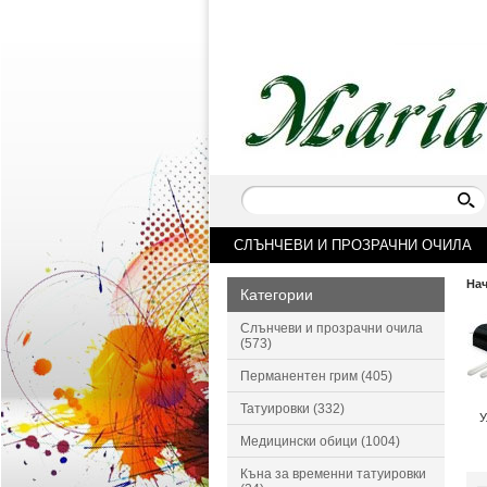
СЛЪНЧЕВИ И ПРОЗРАЧНИ ОЧИЛА
На
Категории
Слънчеви и прозрачни очила
(573)
Перманентен грим (405)
Татуировки (332)
У
Медицински обици (1004)
Къна за временни татуировки