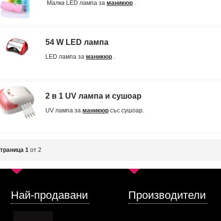
Малка LED лампа за
маникюр
.
54 W LED лампа
LED лампа за
маникюр
.
2 в 1 UV лампа и сушоар
UV лампа за
маникюр
със сушоар.
траница 1
от 2
Най-продавани
Производители