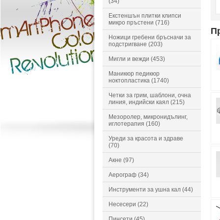
(34)
Екстеншън плитки клипси
микро пръстени (716)
П
Ножици гребени бръсначи за
подстригване (203)
Мигли и вежди (453)
Маникюр педикюр
ноктопластика (1740)
Четки за грим, шаблони, очна
линия, индийски каял (215)
Мезоролер, микронидълинг,
иглотерапия (160)
Уреди за красота и здраве
(70)
Акне (97)
Аерограф (34)
Инструменти за ушна кал (44)
Несесери (22)
Пинсети (45)