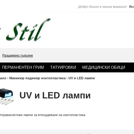
|
Добре дошли в нашия магазин!
Вх
Разширено търсене
ПЕРМАНЕНТЕН ГРИМ
ТАТУИРОВКИ
МЕДИЦИНСКИ ОБИЦИ
чало
›
Маникюр педикюр ноктопластика
›
UV и LED лампи
UV и LED лампи
лтравиолетови лампи за втвърдяване на ноктопластика