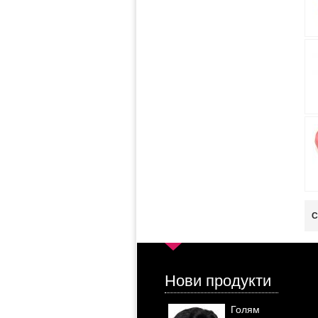
С
Нови продукти
Голям