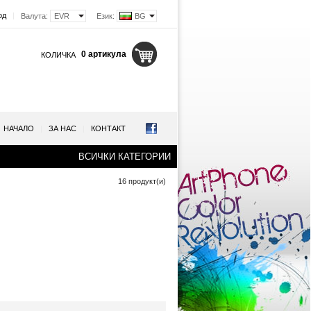
од
|
Валута:
EVR
Език:
BG
0 артикула
КОЛИЧКА
НАЧАЛО
|
ЗА НАС
|
КОНТАКТ
ВСИЧКИ КАТЕГОРИИ
16 продукт(и)