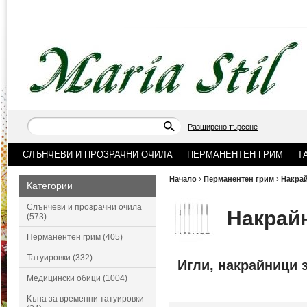
Разширено търсене
СЛЪНЧЕВИ И ПРОЗРАЧНИ ОЧИЛА
ПЕРМАНЕНТЕН ГРИМ
Т
Начало
›
Перманентен грим
›
Накрай
Категории
Слънчеви и прозрачни очила
Накрайн
(573)
Перманентен грим (405)
Татуировки (332)
Игли, накрайници 
Медицински обици (1004)
Къна за временни татуировки