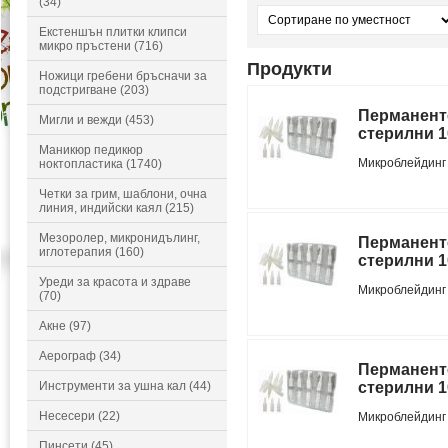
(34)
Екстеншън плитки клипси
микро пръстени (716)
Продукти
Ножици гребени бръсначи за
подстригване (203)
Перманенте
Мигли и вежди (453)
стерилни 1
Маникюр педикюр
Микроблейдин
ноктопластика (1740)
Четки за грим, шаблони, очна
линия, индийски каял (215)
Мезоролер, микронидълинг,
Перманенте
иглотерапия (160)
стерилни 1
Уреди за красота и здраве
Микроблейдин
(70)
Акне (97)
Аерограф (34)
Перманенте
Инструменти за ушна кал (44)
стерилни 1
Несесери (22)
Микроблейдин
Пинсети (45)