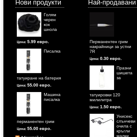
Нови продукти
Най-продавани
Голям
черен
кок
шнола
5.99 евро.
Перманентен грим
Цена:
накрайници за устни
Писалка
7R
0.30 евро.
Цена:
Празни
шишета
за
татуиране на батерия
55.00 евро.
Цена:
Машина
татуировки 120
писалка
милилитра
1.50 евро.
Цена:
Унисекс
слънчеви
перманентен грим
очила с
55.00 евро.
Цена:
кръгли
малки