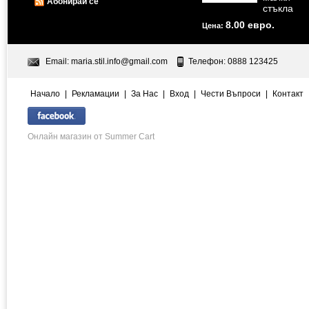
Абонирай се
стъкла
8.00 евро.
Цена:
Email:
maria.stil.info@gmail.com
Телефон: 0888 123425
Начало
|
Рекламации
|
За Нас
|
Вход
|
Чести Въпроси
|
Контакт
Онлайн магазин от Summer Cart