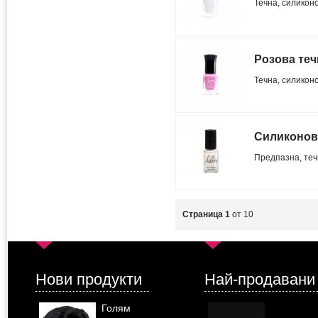
Течна, силикон
Розова теч
Течна, силиконо
Силиконова
Предпазна, теч
Страница 1
от 10
Нови продукти
Най-продавани
Голям