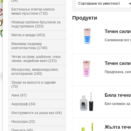
(34)
Екстеншън плитки клипси
микро пръстени (716)
Продукти
Ножици гребени бръсначи за
подстригване (203)
Течен сили
Мигли и вежди (453)
Силиконов гел 
Маникюр педикюр
ноктопластика (1740)
Четки за грим, шаблони, очна
линия, индийски каял (215)
Течен сили
Мезоролер, микронидълинг,
Предпазна, сил
иглотерапия (160)
Уреди за красота и здраве
(70)
Бяла течно
Акне (97)
Бял силикон за
Аерограф (34)
Инструменти за ушна кал (44)
Несесери (22)
Жълта течн
Пинсети (45)