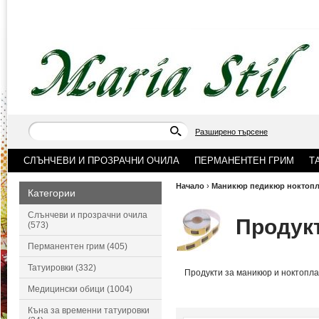
Разширено търсене
СЛЪНЧЕВИ И ПРОЗРАЧНИ ОЧИЛА
ПЕРМАНЕНТЕН ГРИМ
Т
Начало
›
Маникюр педикюр ноктопл
Категории
Слънчеви и прозрачни очила
Продукт
(573)
Перманентен грим (405)
Татуировки (332)
Продукти за маникюр и ноктопла
Медицински обици (1004)
Къна за временни татуировки