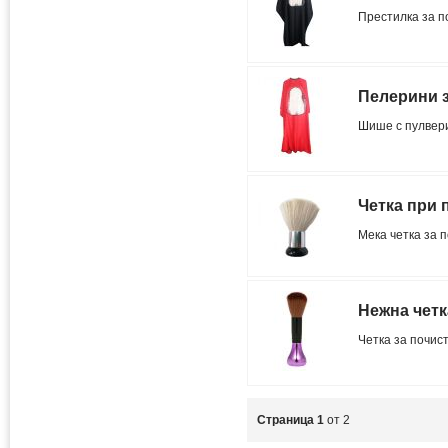
Престилка за п
Пелерини 
Шише с пулвер
Четка при 
Мека четка за 
Нежна четк
Четка за почис
Страница 1
от 2