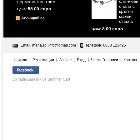
слънчеви
перманентен грим
очила с
55.00 евро.
Цена:
кръгли
малки
Абонирай се
стъкла
8.00 евро.
Цена:
Email:
maria.stil.info@gmail.com
Телефон: 0888 123425
Начало
|
Рекламации
|
За Нас
|
Вход
|
Чести Въпроси
|
Контакт
Онлайн магазин от Summer Cart