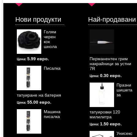
Нови продукти
Най-продавани
Голям
черен
кок
шнола
5.99 евро.
Перманентен грим
Цена:
накрайници за устни
Писалка
7R
0.30 евро.
Цена:
Празни
шишета
за
татуиране на батерия
55.00 евро.
Цена:
Машина
татуировки 120
писалка
милилитра
1.50 евро.
Цена:
Унисекс