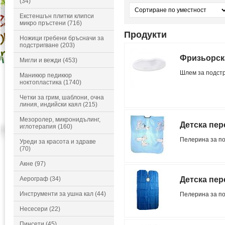
(34)
Екстеншън плитки клипси
микро пръстени (716)
Продукти
Ножици гребени бръсначи за
подстригване (203)
Фризьорска
Мигли и вежди (453)
Шлем за подст
Маникюр педикюр
ноктопластика (1740)
Четки за грим, шаблони, очна
линия, индийски каял (215)
Мезоролер, микронидълинг,
Детска пер
иглотерапия (160)
Пелерина за по
Уреди за красота и здраве
(70)
Акне (97)
Аерограф (34)
Детска пер
Инструменти за ушна кал (44)
Пелерина за по
Несесери (22)
Пинсети (45)