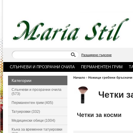
Разширено търсене
СЛЪНЧЕВИ И ПРОЗРАЧНИ ОЧИЛА
ПЕРМАНЕНТЕН ГРИМ
Т
Начало
›
Ножици гребени бръсначи 
Категории
Слънчеви и прозрачни очила
Четки з
(573)
Перманентен грим (405)
Татуировки (332)
Четки за косми
Медицински обици (1004)
Къна за временни татуировки