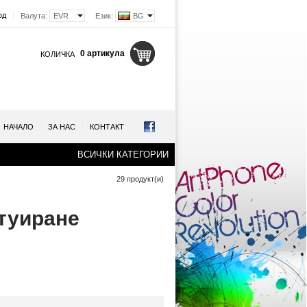
од
|
Валута:
EVR
Език:
BG
0 артикула
КОЛИЧКА
НАЧАЛО
|
ЗА НАС
|
КОНТАКТ
ВСИЧКИ КАТЕГОРИИ
29 продукт(и)
туиране