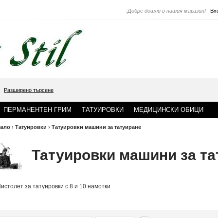
|
Добре дошли в нашия магазин!
Вх
Разширено търсене
ПЕРМАНЕНТЕН ГРИМ
ТАТУИРОВКИ
МЕДИЦИНСКИ ОБИЦИ
чало
›
Татуировки
›
Татуировки машини за татуиране
Татуировки машини за та
истолет за татуировки с 8 и 10 намотки