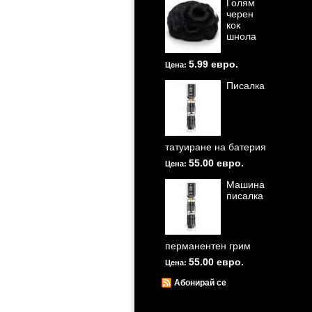
Голям
черен
кок
шнола
5.99 евро.
Цена:
Писалка
татуиране на батерия
55.00 евро.
Цена:
Машина
писалка
перманентен грим
55.00 евро.
Цена:
Абонирай се