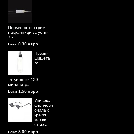
Перманентен грим
накрайници за устни
7R
0.30 евро.
Цена:
Празни
шишета
за
татуировки 120
милилитра
1.50 евро.
Цена:
Унисекс
слънчеви
очила с
кръгли
малки
стъкла
8.00 евро.
Цена: