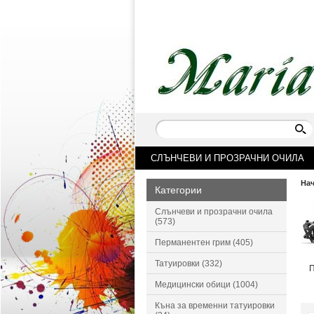
СЛЪНЧЕВИ И ПРОЗРАЧНИ ОЧИЛА
На
Категории
Слънчеви и прозрачни очила
(573)
Перманентен грим (405)
Татуировки (332)
П
Медицински обици (1004)
Къна за временни татуировки