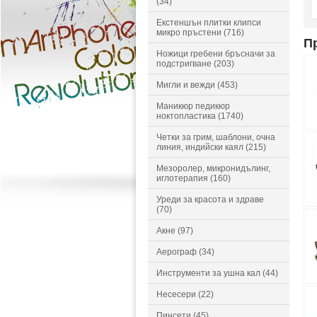
(34)
Екстеншън плитки клипси
микро пръстени (716)
П
Ножици гребени бръсначи за
подстригване (203)
Мигли и вежди (453)
Маникюр педикюр
ноктопластика (1740)
Четки за грим, шаблони, очна
линия, индийски каял (215)
Мезоролер, микронидълинг,
иглотерапия (160)
Уреди за красота и здраве
(70)
Акне (97)
Аерограф (34)
Инструменти за ушна кал (44)
Несесери (22)
Пинсети (45)