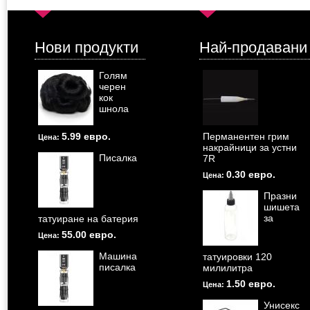
Нови продукти
Най-продавани
Голям
черен
кок
шнола
5.99 евро.
Перманентен грим
Цена:
накрайници за устни
Писалка
7R
0.30 евро.
Цена:
Празни
шишета
за
татуиране на батерия
55.00 евро.
Цена:
Машина
татуировки 120
писалка
милилитра
1.50 евро.
Цена:
Унисекс