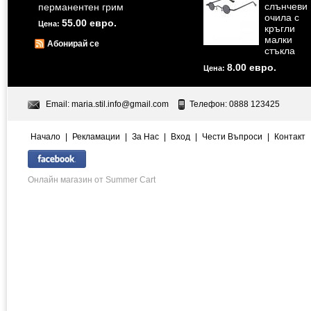
слънчеви
перманентен грим
очила с
55.00 евро.
Цена:
кръгли
малки
Абонирай се
стъкла
8.00 евро.
Цена:
Email:
maria.stil.info@gmail.com
Телефон: 0888 123425
Начало
|
Рекламации
|
За Нас
|
Вход
|
Чести Въпроси
|
Контакт
Онлайн магазин от Summer Cart