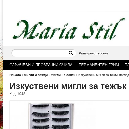
Разширено търсене
СЛЪНЧЕВИ И ПРОЗРАЧНИ ОЧИЛА
ПЕРМАНЕНТЕН ГРИМ
Т
Начало
›
Мигли и вежди
›
Мигли на ленти
›
Изкуствени мигли за тежък поглед
Изкуствени мигли за тежък
Код:
1048