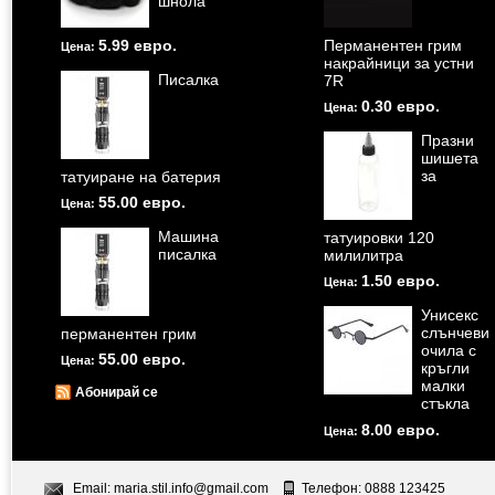
шнола
5.99 евро.
Перманентен грим
Цена:
накрайници за устни
Писалка
7R
0.30 евро.
Цена:
Празни
шишета
за
татуиране на батерия
55.00 евро.
Цена:
Машина
татуировки 120
писалка
милилитра
1.50 евро.
Цена:
Унисекс
слънчеви
перманентен грим
очила с
55.00 евро.
Цена:
кръгли
малки
Абонирай се
стъкла
8.00 евро.
Цена:
Email:
maria.stil.info@gmail.com
Телефон: 0888 123425