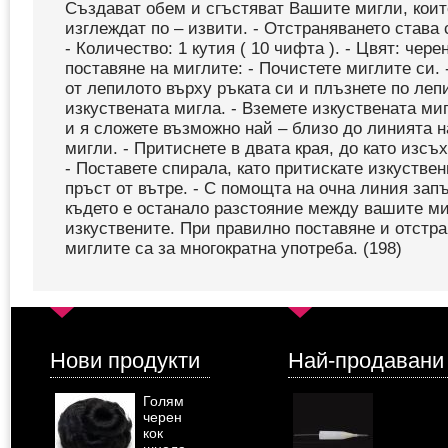
Създават обем и сгъстяват Вашите мигли, кои
изглеждат по – извити. - Отстраняването става 
- Количество: 1 кутия ( 10 чифта ). - Цвят: чере
поставяне на миглите: - Почистете миглите си. 
от лепилото върху ръката си и плъзнете по леп
изкуствената мигла. - Вземете изкуствената ми
и я сложете възможно най – близо до линията 
мигли. - Притиснете в двата края, до като изсъ
- Поставете спирала, като притискате изкустве
пръст от вътре. - С помощта на очна линия зап
където е останало разстояние между вашите ми
изкуствените. При правилно поставяне и отстр
миглите са за многократна употреба. (198)
Нови продукти
Най-продавани
Голям
черен
кок