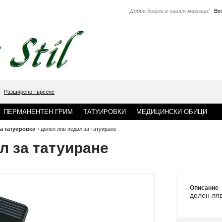
|
Добре дошли в нашия магазин!
Вх
Разширено търсене
ПЕРМАНЕНТЕН ГРИМ
ТАТУИРОВКИ
МЕДИЦИНСКИ ОБИЦИ
а татуировки
›
долен ляв педал за татуиране
л за татуиране
Описание
долен ля