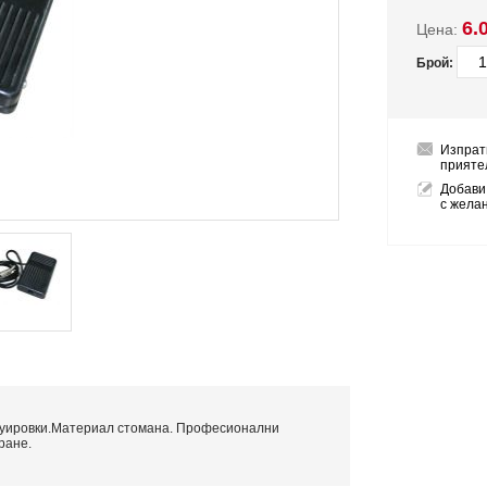
6.
Цена:
Брой:
Изпрат
прияте
Добави
с жела
туировки.Материал стомана. Професионални
ране.