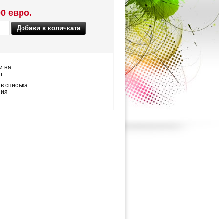
00 евро.
и на
л
 в списъка
ния