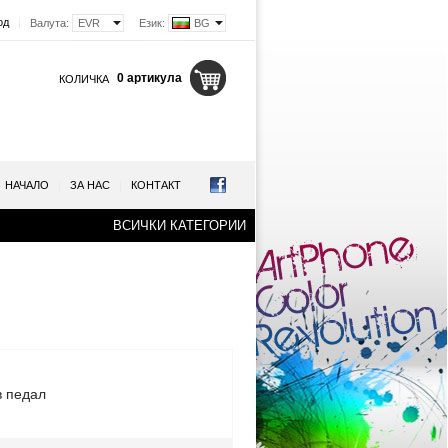
од
|
Валута:
EVR
Език:
BG
0 артикула
КОЛИЧКА
НАЧАЛО
|
ЗА НАС
|
КОНТАКТ
ВСИЧКИ КАТЕГОРИИ
в педал