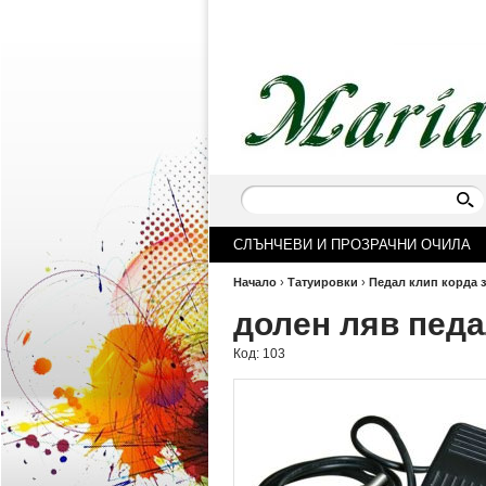
СЛЪНЧЕВИ И ПРОЗРАЧНИ ОЧИЛА
Начало
›
Татуировки
›
Педал клип корда з
долен ляв педа
Код:
103