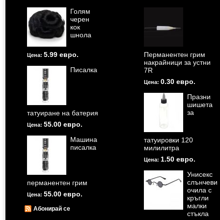
Голям
черен
кок
шнола
5.99 евро.
Перманентен грим
Цена:
накрайници за устни
Писалка
7R
0.30 евро.
Цена:
Празни
шишета
за
татуиране на батерия
55.00 евро.
Цена:
Машина
татуировки 120
писалка
милилитра
1.50 евро.
Цена:
Унисекс
слънчеви
перманентен грим
очила с
55.00 евро.
Цена:
кръгли
малки
Абонирай се
стъкла