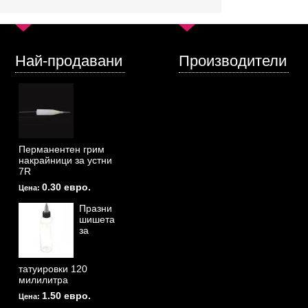
Най-продавани
Производители
Перманентен грим
накрайници за устни
7R
0.30 евро.
Цена:
Празни
шишета
за
татуировки 120
милилитра
1.50 евро.
Цена: