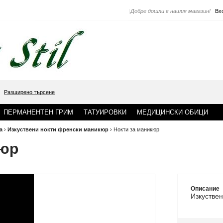
|
Добре дошли в нашия магазин!
Вх
Разширено търсене
ПЕРМАНЕНТЕН ГРИМ
ТАТУИРОВКИ
МЕДИЦИНСКИ ОБИЦИ
а
›
Изкуствени нокти френски маникюр
›
Нокти за маникюр
кюр
Описание
Изкуствен