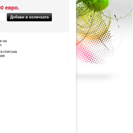
00 евро.
и на
л
 в списъка
ния