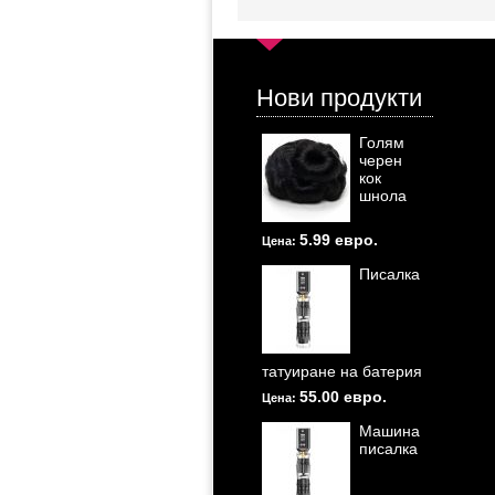
Нови продукти
Голям
черен
кок
шнола
5.99 евро.
Цена:
Писалка
татуиране на батерия
55.00 евро.
Цена:
Машина
писалка