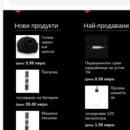
Нови продукти
Най-продавани
Голям
черен
кок
шнола
5.99 евро.
Перманентен грим
Цена:
накрайници за устни
Писалка
7R
0.30 евро.
Цена:
Празни
шишета
за
татуиране на батерия
55.00 евро.
Цена:
Машина
татуировки 120
писалка
милилитра
1.50 евро.
Цена: