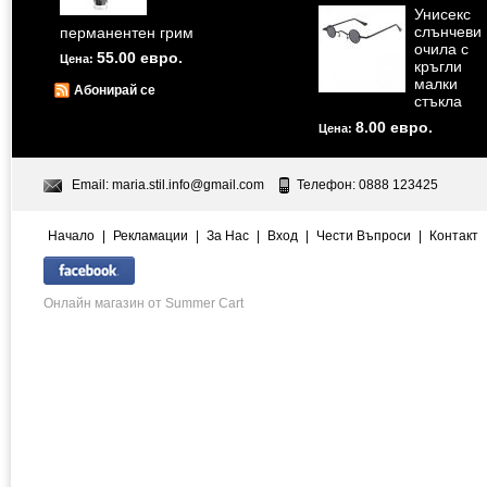
Унисекс
слънчеви
перманентен грим
очила с
55.00 евро.
Цена:
кръгли
малки
Абонирай се
стъкла
8.00 евро.
Цена:
Email:
maria.stil.info@gmail.com
Телефон: 0888 123425
Начало
|
Рекламации
|
За Нас
|
Вход
|
Чести Въпроси
|
Контакт
Онлайн магазин от Summer Cart