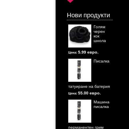
Нови продукти
Голям
черен
кок
шнола
5.99 евро.
Цена:
Писалка
татуиране на батерия
55.00 евро.
Цена:
Машина
писалка
перманентен грим