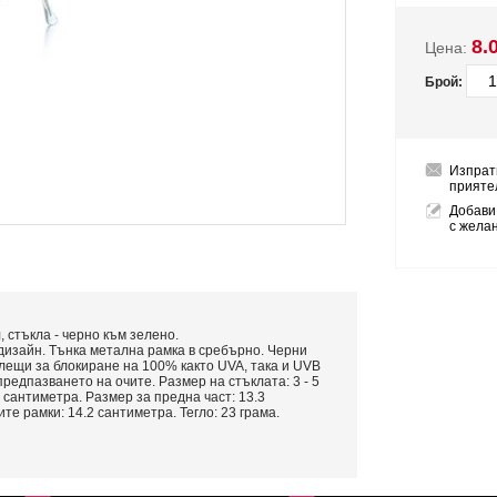
8.
Цена:
Брой:
Изпрат
прияте
Добави
с жела
 стъкла - черно към зелено.
дизайн. Тънка метална рамка в сребърно. Черни
лещи за блокиране на 100% както UVA, така и UVB
редпазването на очите. Размер на стъклата: 3 - 5
 сантиметра. Размер за предна част: 13.3
е рамки: 14.2 сантиметра. Тегло: 23 грама.