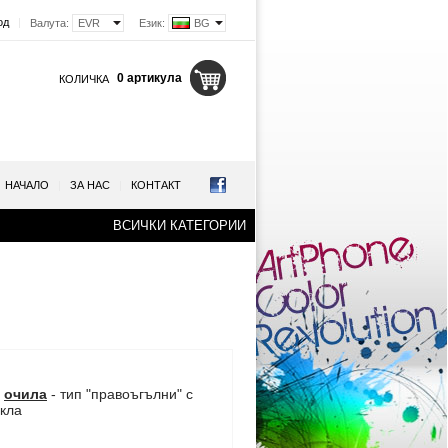
од
|
Валута:
EVR
Език:
BG
0 артикула
КОЛИЧКА
НАЧАЛО
|
ЗА НАС
|
КОНТАКТ
ВСИЧКИ КАТЕГОРИИ
и
очила
- тип "правоъгълни" с
ъкла