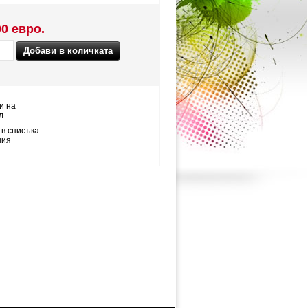
00 евро.
и на
л
 в списъка
ния