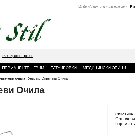
|
Добре дошли в нашия магазин!
Вх
Разширено търсене
ПЕРМАНЕНТЕН ГРИМ
ТАТУИРОВКИ
МЕДИЦИНСКИ ОБИЦИ
лънчеви очила
›
Унисекс Слънчеви Очила
еви Очила
Описание
Слънчев
черни ст