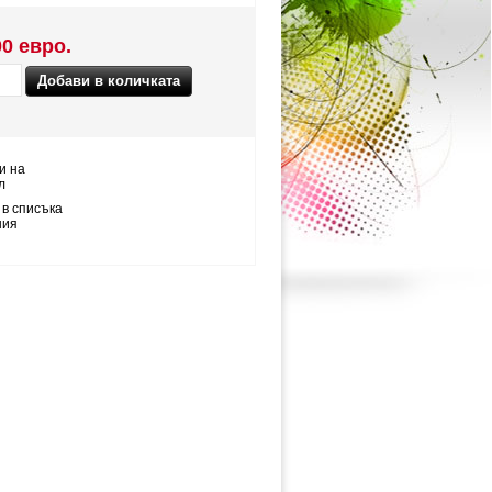
00 евро.
и на
л
 в списъка
ния