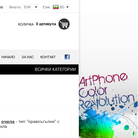
од
|
Валута:
EVR
Език:
BG
0 артикула
КОЛИЧКА
НАЧАЛО
|
ЗА НАС
|
КОНТАКТ
ВСИЧКИ КАТЕГОРИИ
и
очила
- тип "правоъгълни" с
ъкла