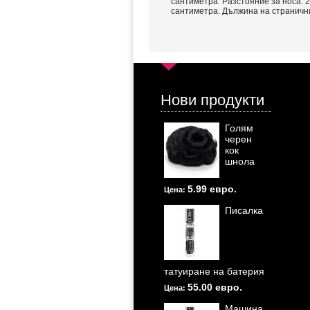
сантиметра. Разстояние за носа: 2
сантиметра. Дължина на страничнит
Нови продукти
Голям
черен
кок
шнола
5.99 евро.
Цена:
Писалка
татуиране на батерия
55.00 евро.
Цена:
Машина