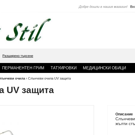
|
Добре дошли в нашия магазин!
Вх
Разширено търсене
ПЕРМАНЕНТЕН ГРИМ
ТАТУИРОВКИ
МЕДИЦИНСКИ ОБИЦИ
лънчеви очила
›
Слънчеви очила UV защита
а UV защита
Описание
Слънчев
жълти ст