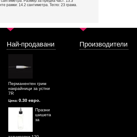
 сантиметра. Размер за предна част: 13.3
е рамки: 14.2 сантиметра. Тегло: 23 грама.
Най-продавани
Производители
Перманентен грим
накрайници за устни
7R
0.30 евро.
Цена:
Празни
шишета
за
татуировки 120