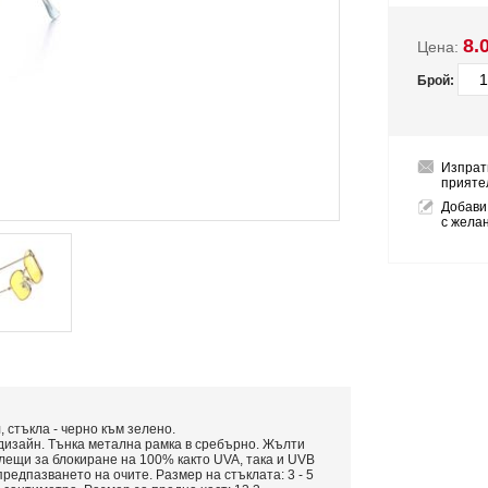
8.
Цена:
Брой:
Изпрат
прияте
Добави
с жела
 стъкла - черно към зелено.
дизайн. Тънка метална рамка в сребърно. Жълти
лещи за блокиране на 100% както UVA, така и UVB
редпазването на очите. Размер на стъклата: 3 - 5