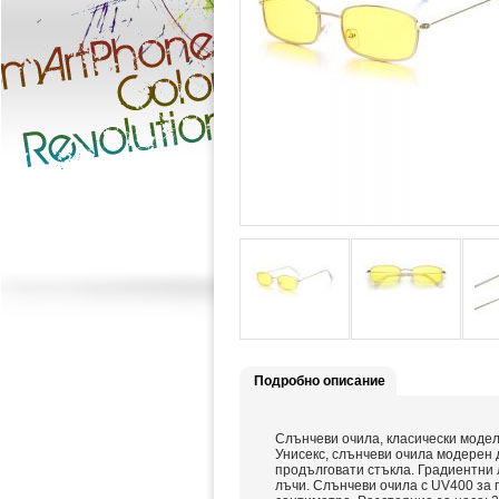
Подробно описание
Слънчеви очила, класически модел,
Унисекс, слънчеви очила модерен 
продълговати стъкла. Градиентни 
лъчи. Слънчеви очила с UV400 за п