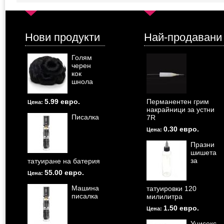
Нови продукти
Най-продавани
Голям
черен
кок
шнола
5.99 евро.
Перманентен грим
Цена:
накрайници за устни
Писалка
7R
0.30 евро.
Цена:
Празни
шишета
за
татуиране на батерия
55.00 евро.
Цена:
Машина
татуировки 120
писалка
милилитра
1.50 евро.
Цена:
Унисекс