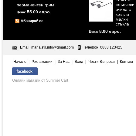
слънчеви
перманентен грим
очила с
55.00 евро.
Цена:
кръгли
малки
Абонирай се
стъкла
8.00 евро.
Цена:
Email:
maria.stil.info@gmail.com
Телефон: 0888 123425
Начало
|
Рекламации
|
За Нас
|
Вход
|
Чести Въпроси
|
Контакт
Онлайн магазин от Summer Cart