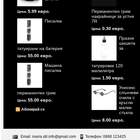
5.99 евро.
Перманентен грим
Цена:
накрайници за устни
Писалка
7R
0.30 евро.
Цена:
Празни
шишета
за
татуиране на батерия
55.00 евро.
Цена:
Машина
татуировки 120
писалка
милилитра
1.50 евро.
Цена:
Унисекс
слънчеви
перманентен грим
очила с
55.00 евро.
Цена:
кръгли
малки
Абонирай се
стъкла
8.00 евро.
Цена:
Email:
maria.stil.info@gmail.com
Телефон: 0888 123425