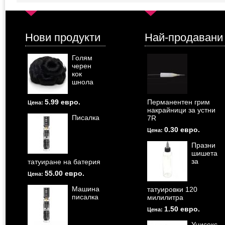
Нови продукти
Най-продавани
Голям
черен
кок
шнола
5.99 евро.
Перманентен грим
Цена:
накрайници за устни
Писалка
7R
0.30 евро.
Цена:
Празни
шишета
за
татуиране на батерия
55.00 евро.
Цена:
Машина
татуировки 120
писалка
милилитра
1.50 евро.
Цена:
Унисекс