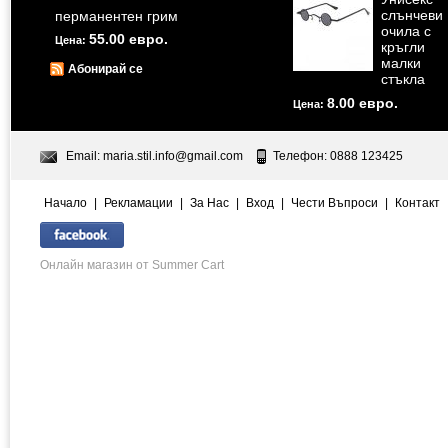
слънчеви
перманентен грим
очила с
55.00 евро.
Цена:
кръгли
малки
Абонирай се
стъкла
8.00 евро.
Цена:
Email:
maria.stil.info@gmail.com
Телефон: 0888 123425
Начало
|
Рекламации
|
За Нас
|
Вход
|
Чести Въпроси
|
Контакт
Онлайн магазин от Summer Cart