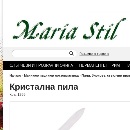
Разширено търсене
СЛЪНЧЕВИ И ПРОЗРАЧНИ ОЧИЛА
ПЕРМАНЕНТЕН ГРИМ
Т
Начало
›
Маникюр педикюр ноктопластика
›
Пили, блокове, стъклени пил
Кристална пила
Код:
1299