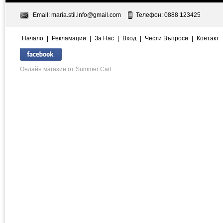
Email:
maria.stil.info@gmail.com
Телефон: 0888 123425
Начало
|
Рекламации
|
За Нас
|
Вход
|
Чести Въпроси
|
Контакт
Онлайн магазин от Summer Cart