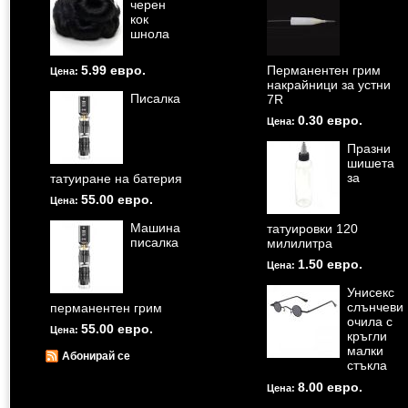
черен
кок
шнола
5.99 евро.
Перманентен грим
Цена:
накрайници за устни
Писалка
7R
0.30 евро.
Цена:
Празни
шишета
за
татуиране на батерия
55.00 евро.
Цена:
Машина
татуировки 120
писалка
милилитра
1.50 евро.
Цена:
Унисекс
слънчеви
перманентен грим
очила с
55.00 евро.
Цена:
кръгли
малки
Абонирай се
стъкла
8.00 евро.
Цена: