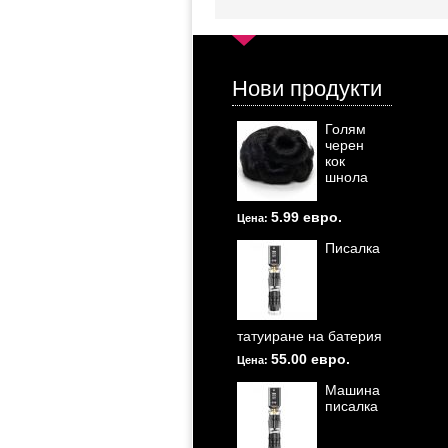
Нови продукти
Голям
черен
кок
шнола
5.99 евро.
Цена:
Писалка
татуиране на батерия
55.00 евро.
Цена:
Машина
писалка