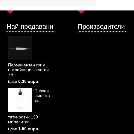
Най-продавани
Производители
Перманентен грим
накрайници за устни
7R
0.30 евро.
Цена:
Празни
шишета
за
татуировки 120
милилитра
1.50 евро.
Цена: