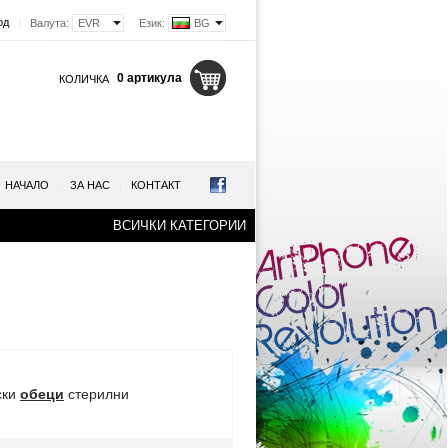
од
|
Валута:
EVR
Език:
BG
0 артикула
КОЛИЧКА
НАЧАЛО
|
ЗА НАС
|
КОНТАКТ
ВСИЧКИ КАТЕГОРИИ
ски
обеци
стерилни