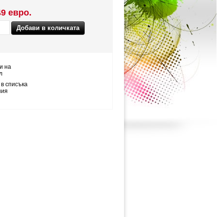
49 евро.
и на
л
 в списъка
ния