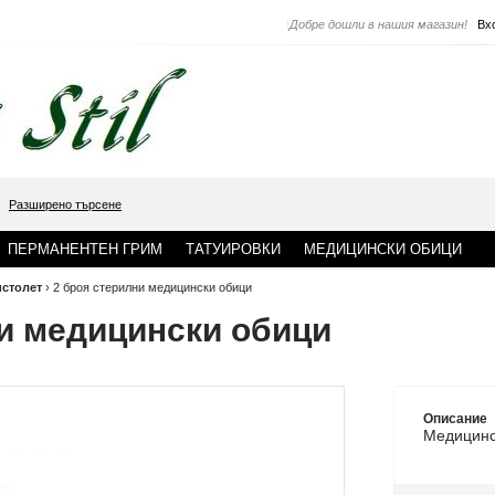
|
Добре дошли в нашия магазин!
Вх
Разширено търсене
ПЕРМАНЕНТЕН ГРИМ
ТАТУИРОВКИ
МЕДИЦИНСКИ ОБИЦИ
истолет
›
2 броя стерилни медицински обици
ни медицински обици
Описание
Медицин