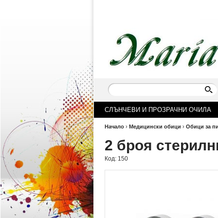
СЛЪНЧЕВИ И ПРОЗРАЧНИ ОЧИЛА
Начало
›
Медицински обици
›
Обици за п
2 броя стерил
Код:
150