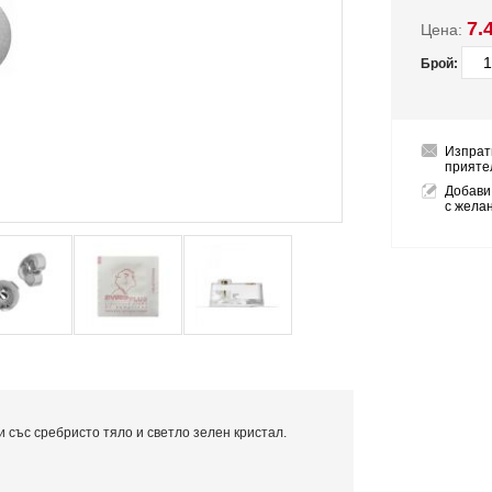
7.
Цена:
Брой:
Изпрат
прияте
Добави
с жела
 със сребристо тяло и светло зелен кристал.