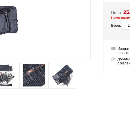
25
Цена:
Няма нали
Брой:
Изпрат
прияте
Добави
с жела