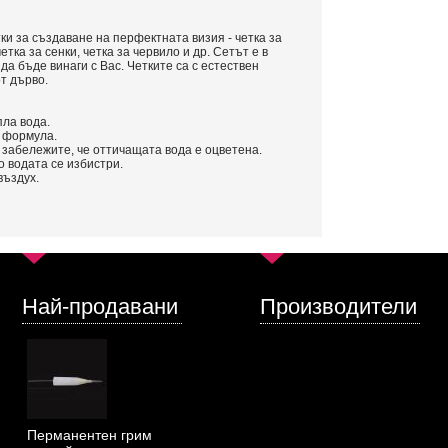
ки за създаване на перфектната визия - четка за
етка за сенки, четка за червило и др. Сетът е в
да бъде винаги с Вас. Четките са с естествен
т дърво.
пла вода.
 формула.
 забележите, че оттичащата вода е оцветена.
о водата се избистри.
въздух.
Най-продавани
Производители
Перманентен грим