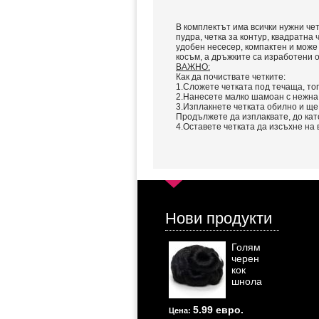
В комплектът има всички нужни чет
пудра, четка за контур, квадратна ч
удобен несесер, компактен и може 
косъм, а дръжките са изработени о
ВАЖНО:
Как да почиствате четките:
1.Сложете четката под течаща, то
2.Нанесете малко шамоан с нежна
3.Изплакнете четката обилно и ще
Продължете да изплаквате, до кат
4.Оставете четката да изсъхне на 
Нови продукти
Голям
черен
кок
шнола
5.99 евро.
Цена: