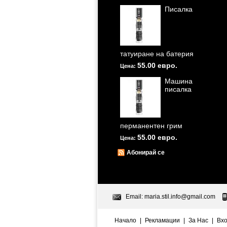
Писалка
татуиране на батерия
55.00 евро.
Цена:
Машина
писалка
перманентен грим
55.00 евро.
Цена:
Абонирай се
Email:
maria.stil.info@gmail.com
Начало
|
Рекламации
|
За Нас
|
Вх