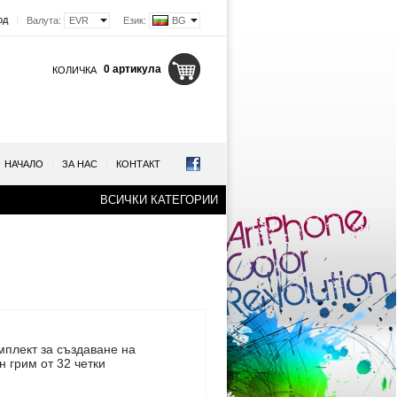
од
|
Валута:
EVR
Език:
BG
0 артикула
КОЛИЧКА
НАЧАЛО
|
ЗА НАС
|
КОНТАКТ
ВСИЧКИ КАТЕГОРИИ
мплект
за създаване на
 грим от 32 четки