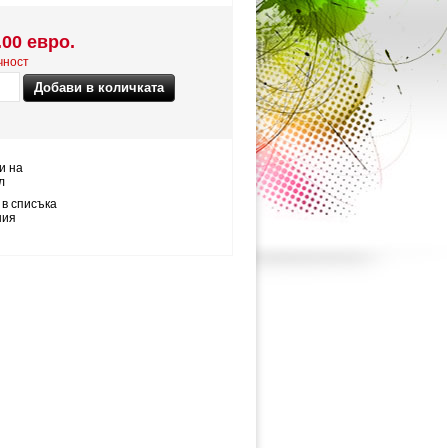
.00 евро.
чност
и на
л
 в списъка
ния