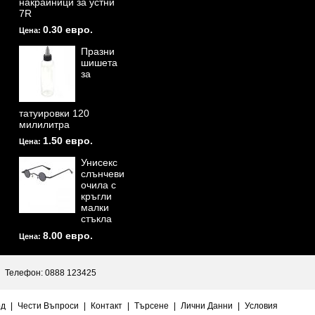
накрайници за устни
7R
0.30 евро.
Цена:
Празни
шишета
за
татуировки 120
милилитра
1.50 евро.
Цена:
Унисекс
слънчеви
очила с
кръгли
малки
стъкла
8.00 евро.
Цена:
Телефон: 0888 123425
од
|
Чести Въпроси
|
Контакт
|
Търсене
|
Лични Данни
|
Условия