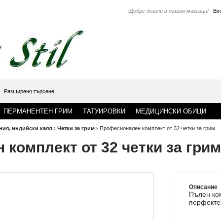
|
Добре дошли в нашия магазин!
Вх
Разширено търсене
ПЕРМАНЕНТЕН ГРИМ
ТАТУИРОВКИ
МЕДИЦИНСКИ ОБИЦИ
ния, индийски каял
›
Четки за грим
›
Професионален комплект от 32 четки за грим
комплект от 32 четки за грим
Описание
Пълен
ко
перфектен