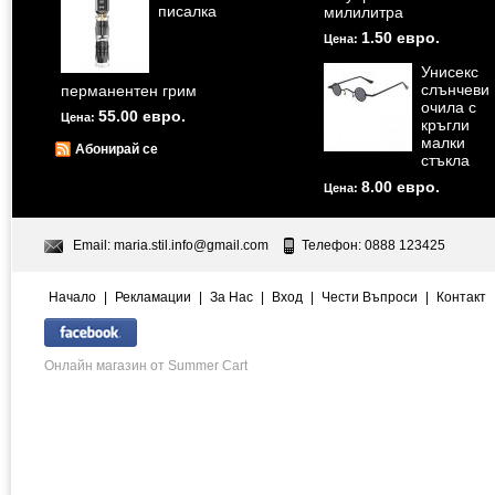
писалка
милилитра
1.50 евро.
Цена:
Унисекс
слънчеви
перманентен грим
очила с
55.00 евро.
Цена:
кръгли
малки
Абонирай се
стъкла
8.00 евро.
Цена:
Email:
maria.stil.info@gmail.com
Телефон: 0888 123425
Начало
|
Рекламации
|
За Нас
|
Вход
|
Чести Въпроси
|
Контакт
Онлайн магазин от Summer Cart