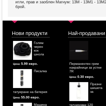
игли, прав и заоблен Магнум: 13M - 13M1 - 13M2
брой.
Нови продукти
Най-продавани
Голям
черен
кок
шнола
5.99 евро.
Перманентен грим
Цена:
накрайници за устни
Писалка
7R
0.30 евро.
Цена:
Празни
шишета
за
татуиране на батерия
55.00 евро.
Цена:
Машина
татуировки 120