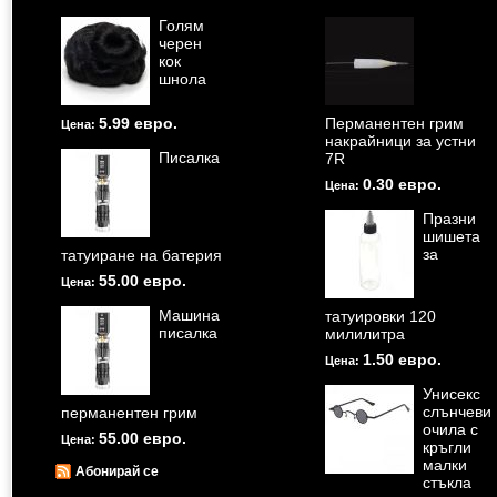
Голям
черен
кок
шнола
5.99 евро.
Перманентен грим
Цена:
накрайници за устни
Писалка
7R
0.30 евро.
Цена:
Празни
шишета
за
татуиране на батерия
55.00 евро.
Цена:
Машина
татуировки 120
писалка
милилитра
1.50 евро.
Цена:
Унисекс
слънчеви
перманентен грим
очила с
55.00 евро.
Цена:
кръгли
малки
Абонирай се
стъкла