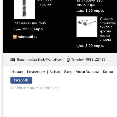
Машина
татуировки 120
писалка
милилитра
1.50 евро.
Цена:
Унисекс
слънчеви
перманентен грим
очила с
55.00 евро.
Цена:
кръгли
малки
Абонирай се
стъкла
8.00 евро.
Цена:
Email:
maria.stil.info@gmail.com
Телефон: 0888 123425
Начало
|
Рекламации
|
За Нас
|
Вход
|
Чести Въпроси
|
Контакт
Онлайн магазин от Summer Cart