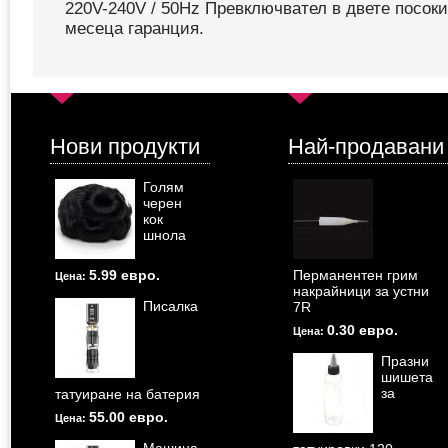
220V-240V / 50Hz Превключвател в двете посоки
месеца гаранция.
Нови продукти
Най-продавани
Голям
черен
кок
шнола
5.99 евро.
Перманентен грим
Цена:
накрайници за устни
Писалка
7R
0.30 евро.
Цена:
Празни
шишета
за
татуиране на батерия
55.00 евро.
Цена: