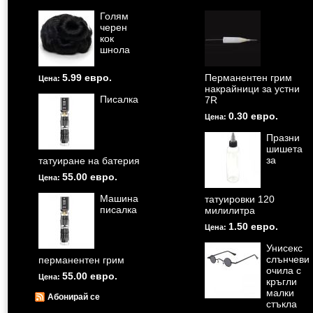
Голям
черен
кок
шнола
5.99 евро.
Перманентен грим
Цена:
накрайници за устни
Писалка
7R
0.30 евро.
Цена:
Празни
шишета
за
татуиране на батерия
55.00 евро.
Цена:
Машина
татуировки 120
писалка
милилитра
1.50 евро.
Цена:
Унисекс
слънчеви
перманентен грим
очила с
55.00 евро.
Цена:
кръгли
малки
Абонирай се
стъкла