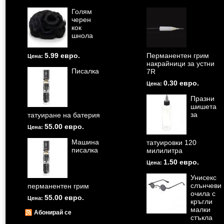
Голям
черен
кок
шнола
5.99 евро.
Перманентен грим
Цена:
накрайници за устни
Писалка
7R
0.30 евро.
Цена:
Празни
шишета
за
татуиране на батерия
55.00 евро.
Цена:
Машина
татуировки 120
писалка
милилитра
1.50 евро.
Цена:
Унисекс
слънчеви
перманентен грим
очила с
55.00 евро.
Цена:
кръгли
малки
Абонирай се
стъкла