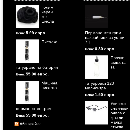
Голям
черен
кок
шнола
5.99 евро.
Перманентен грим
Цена:
накрайници за устни
Писалка
7R
0.30 евро.
Цена:
Празни
шишета
за
татуиране на батерия
55.00 евро.
Цена:
Машина
татуировки 120
писалка
милилитра
1.50 евро.
Цена:
Унисекс
слънчеви
перманентен грим
очила с
55.00 евро.
Цена:
кръгли
малки
Абонирай се
стъкла