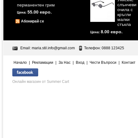
слънчеви
перманентен грим
очила с
55.00 евро.
Цена:
кръгли
малки
Абонирай се
стъкла
8.00 евро.
Цена:
Email:
maria.stil.info@gmail.com
Телефон: 0888 123425
Начало
|
Рекламации
|
За Нас
|
Вход
|
Чести Въпроси
|
Контакт
Онлайн магазин от Summer Cart