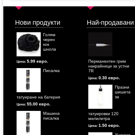
Нови продукти
Най-продавани
Голям
черен
кок
шнола
5.99 евро.
Перманентен грим
Цена:
накрайници за устни
Писалка
7R
0.30 евро.
Цена:
Празни
шишета
за
татуиране на батерия
55.00 евро.
Цена:
Машина
татуировки 120
писалка
милилитра
1.50 евро.
Цена:
Унисекс