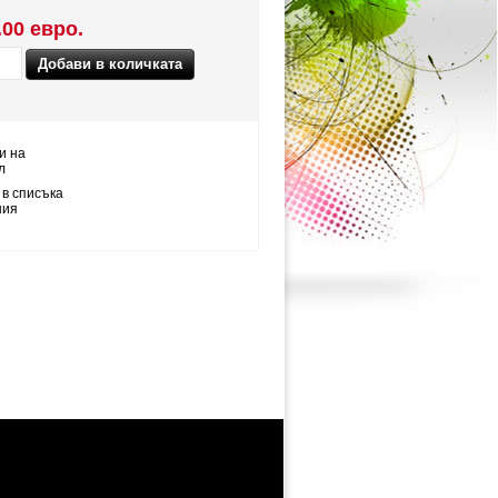
.00 евро.
и на
л
 в списъка
ния