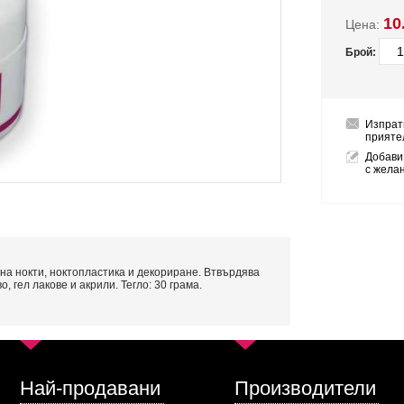
10
Цена:
Брой:
Изпрат
прияте
Добави
с жела
 на нокти, ноктопластика и декориране. Втвърдява
о, гел лакове и акрили. Тегло: 30 грама.
Най-продавани
Производители