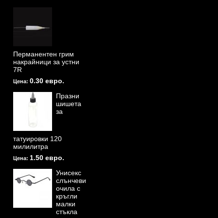
Перманентен грим
накрайници за устни
7R
0.30 евро.
Цена:
Празни
шишета
за
татуировки 120
милилитра
1.50 евро.
Цена:
Унисекс
слънчеви
очила с
кръгли
малки
стъкла