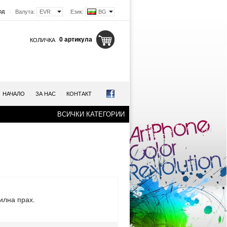
од
|
Валута:
EVR
Език:
BG
0 артикула
КОЛИЧКА
НАЧАЛО
|
ЗА НАС
|
КОНТАКТ
ВСИЧКИ КАТЕГОРИИ
илна прах.