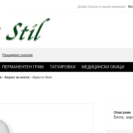
|
Добре дошли в нашия магазин!
Вх
Разширено търсене
ПЕРМАНЕНТЕН ГРИМ
ТАТУИРОВКИ
МЕДИЦИНСКИ ОБИЦИ
а
›
Акрил за нокти
›
Акрил в бяло
Описание
Бяла, акр