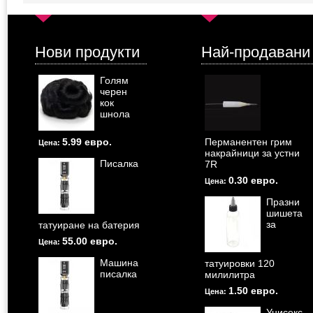
Нови продукти
Най-продавани
Голям
черен
кок
шнола
5.99 евро.
Перманентен грим
Цена:
накрайници за устни
Писалка
7R
0.30 евро.
Цена:
Празни
шишета
за
татуиране на батерия
55.00 евро.
Цена:
Машина
татуировки 120
писалка
милилитра
1.50 евро.
Цена:
Унисекс