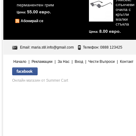
слънчеви
перманентен грим
очила с
55.00 евро.
Цена:
кръгли
малки
Абонирай се
стъкла
8.00 евро.
Цена:
Email:
maria.stil.info@gmail.com
Телефон: 0888 123425
Начало
|
Рекламации
|
За Нас
|
Вход
|
Чести Въпроси
|
Контакт
Онлайн магазин от Summer Cart