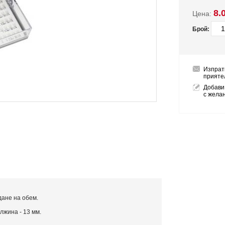
8.
Цена:
Брой:
Изпрат
прияте
Добави
с жела
дане на обем.
ължина - 13 мм.