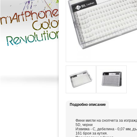
Подробно описание
Фини мигли на снопчета за изграж
5D, черни
Извивка - С, дебелина - 0,07 мм, д
161 броя за кутия.