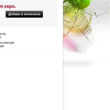
00 евро.
и на
л
 в списъка
ния