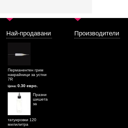
Най-продавани
Производители
Перманентен грим
накрайници за устни
7R
0.30 евро.
Цена:
Празни
шишета
за
татуировки 120
милилитра