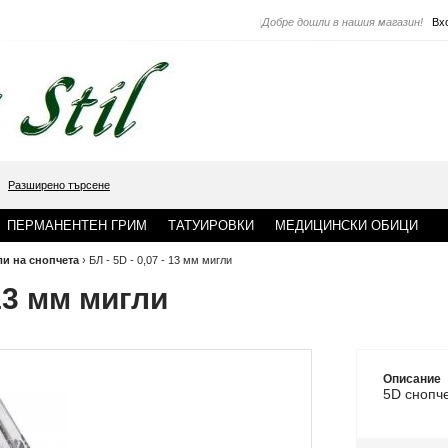
|
Добре дошли в нашия магазин!
Вх
Разширено търсене
ПЕРМАНЕНТЕН ГРИМ
ТАТУИРОВКИ
МЕДИЦИНСКИ ОБИЦИ
ли на снопчета
›
БЛ - 5D - 0,07 - 13 мм мигли
 13 мм мигли
Описание
5D снопч