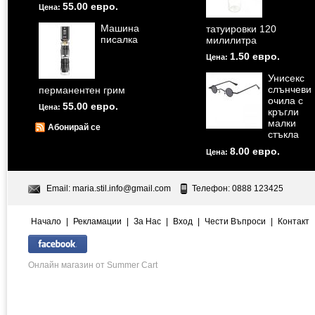
55.00 евро.
Цена:
Машина
татуировки 120
писалка
милилитра
1.50 евро.
Цена:
Унисекс
слънчеви
перманентен грим
очила с
55.00 евро.
Цена:
кръгли
малки
Абонирай се
стъкла
8.00 евро.
Цена:
Email:
maria.stil.info@gmail.com
Телефон: 0888 123425
Начало
|
Рекламации
|
За Нас
|
Вход
|
Чести Въпроси
|
Контакт
Онлайн магазин от Summer Cart