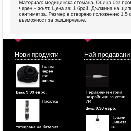
Материал: медицинска стомана. Обица без про
черен + жълт. Цена за: 1 брой. Дължина на щипк
сантиметра. Размер в отворено положение: 1.5 
възможност за разширяване.
Нови продукти
Най-продавани
Голям
черен
кок
шнола
5.99 евро.
Перманентен грим
Цена:
накрайници за устни
Писалка
7R
0.30 евро.
Цена:
Празни
шишета
за
татуиране на батерия