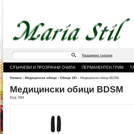
Разширено търсене
СЛЪНЧЕВИ И ПРОЗРАЧНИ ОЧИЛА
ПЕРМАНЕНТЕН ГРИМ
Т
Начало
›
Медицински обици
›
Обици 18+
›
Медицински обици BDSM
Медицински обици BDSM
Код:
584