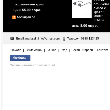
Унисекс
слънчеви
перманентен грим
очила с
55.00 евро.
Цена:
кръгли
малки
Абонирай се
стъкла
8.00 евро.
Цена:
Email:
maria.stil.info@gmail.com
Телефон: 0888 123425
Начало
|
Рекламации
|
За Нас
|
Вход
|
Чести Въпроси
|
Контакт
Онлайн магазин от Summer Cart