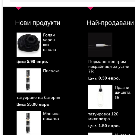
Нови продукти
Най-продавани
Голям
черен
кок
шнола
5.99 евро.
Перманентен грим
Цена:
накрайници за устни
Писалка
7R
0.30 евро.
Цена:
Празни
шишета
за
татуиране на батерия
55.00 евро.
Цена:
Машина
татуировки 120
писалка
милилитра
1.50 евро.
Цена: