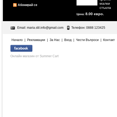
малки
Абонирай се
стъкла
8.00 евро.
Цена:
Email:
maria.stil.info@gmail.com
Телефон: 0888 123425
Начало
|
Рекламации
|
За Нас
|
Вход
|
Чести Въпроси
|
Контакт
Онлайн магазин от Summer Cart