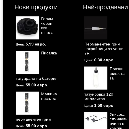
Нови продукти
Най-продавани
Голям
черен
кок
шнола
5.99 евро.
Перманентен грим
Цена:
накрайници за устни
Писалка
7R
0.30 евро.
Цена:
Празни
шишета
за
татуиране на батерия
55.00 евро.
Цена:
Машина
татуировки 120
писалка
милилитра
1.50 евро.
Цена:
Унисекс
слънчеви
перманентен грим
очила с
55.00 евро.
Цена:
кръгли