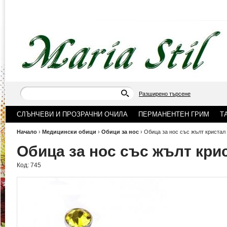
Разширено търсене
СЛЪНЧЕВИ И ПРОЗРАЧНИ ОЧИЛА
ПЕРМАНЕНТЕН ГРИМ
Т
Начало
›
Медицински обици
›
Обици за нос
›
Обица за нос със жълт кристал
Обица за нос със жълт кри
Код:
745