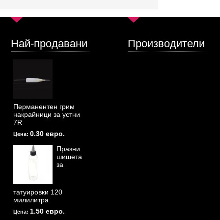
Най-продавани
Производители
Перманентен грим
накрайници за устни
7R
0.30 евро.
Цена:
Празни
шишета
за
татуировки 120
милилитра
1.50 евро.
Цена: