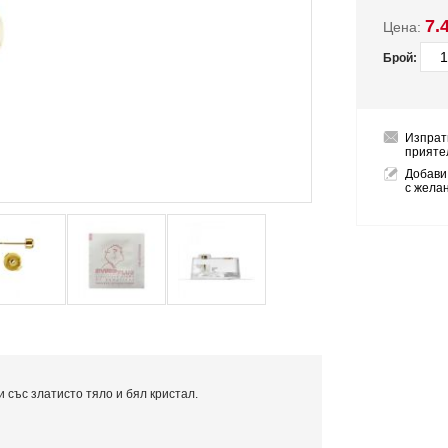
7.
Цена:
Брой:
Изпрат
прияте
Добави
с жела
 със златисто тяло и бял кристал.