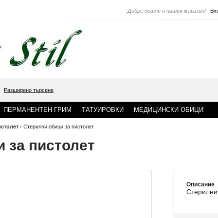
|
Добре дошли в нашия магазин!
Вх
Разширено търсене
ПЕРМАНЕНТЕН ГРИМ
ТАТУИРОВКИ
МЕДИЦИНСКИ ОБИЦИ
истолет
›
Стерилни обици за пистолет
 за пистолет
Описание
Стерилни