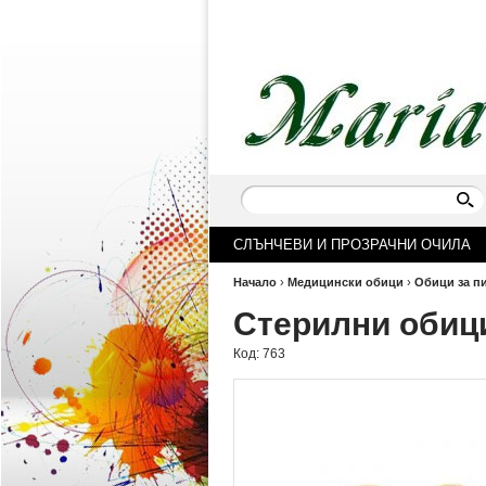
СЛЪНЧЕВИ И ПРОЗРАЧНИ ОЧИЛА
Начало
›
Медицински обици
›
Обици за п
Стерилни обици
Код:
763