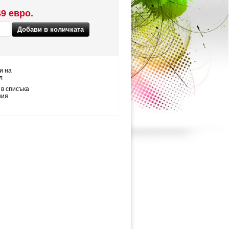
49 евро.
и на
л
 в списъка
ния