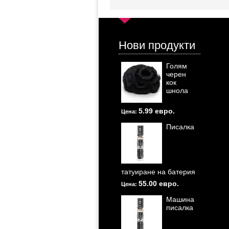
Нови продукти
Голям
черен
кок
шнола
5.99 евро.
Цена:
Писалка
татуиране на батерия
55.00 евро.
Цена:
Машина
писалка