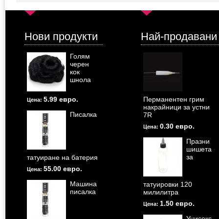
Нови продукти
Най-продавани
Голям
черен
кок
шнола
5.99 евро.
Перманентен грим
Цена:
накрайници за устни
Писалка
7R
0.30 евро.
Цена:
Празни
шишета
за
татуиране на батерия
55.00 евро.
Цена:
Машина
татуировки 120
писалка
милилитра
1.50 евро.
Цена:
Унисекс