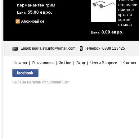
слънчеви
перманентен грим
очила с
55.00 евро.
Цена:
кръгли
малки
Абонирай се
стъкла
8.00 евро.
Цена:
Email:
maria.stil.info@gmail.com
Телефон: 0888 123425
Начало
|
Рекламации
|
За Нас
|
Вход
|
Чести Въпроси
|
Контакт
Онлайн магазин от Summer Cart