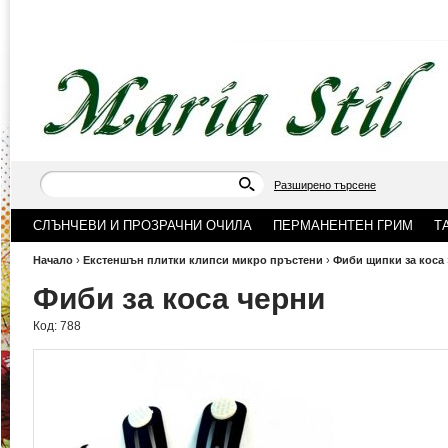
Разширено търсене
СЛЪНЧЕВИ И ПРОЗРАЧНИ ОЧИЛА
ПЕРМАНЕНТЕН ГРИМ
Т
Начало
›
Екстеншън плитки клипси микро пръстени
›
Фиби щипки за коса
Фиби за коса черни
Код:
788