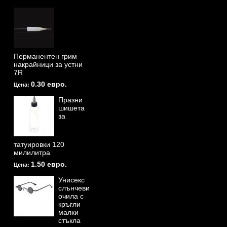
Перманентен грим
накрайници за устни
7R
0.30 евро.
Цена:
Празни
шишета
за
татуировки 120
милилитра
1.50 евро.
Цена:
Унисекс
слънчеви
очила с
кръгли
малки
стъкла