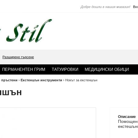
|
Добре дошли в нашия магазин!
Вх
Разширено търсене
ПЕРМАНЕНТЕН ГРИМ
ТАТУИРОВКИ
МЕДИЦИНСКИ ОБИЦИ
о пръстени
›
Екстеншън инструменти
›
Нокът за екстеншън
еншън
Описание
Помощен 
екстешън