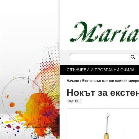
СЛЪНЧЕВИ И ПРОЗРАЧНИ ОЧИЛА
Начало
›
Екстеншън плитки клипси микр
Нокът за екст
Код:
803