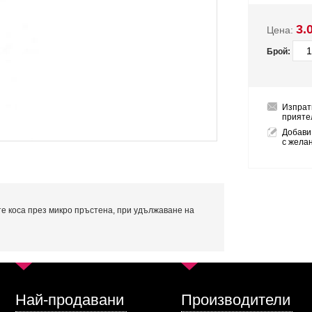
3.
Цена:
Брой:
Изпрат
прияте
Добави
с жела
е коса през микро пръстена, при удължаване на
Най-продавани
Производители