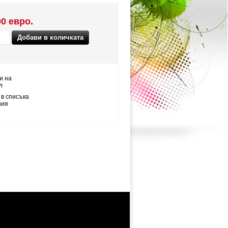
00 евро.
и на
л
 в списъка
ния