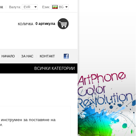
од
|
Валута:
EVR
Език:
BG
0 артикула
КОЛИЧКА
НАЧАЛО
|
ЗА НАС
|
КОНТАКТ
ВСИЧКИ КАТЕГОРИИ
инструмен за поставяне на
и.