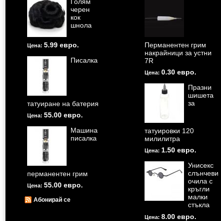
Голям
черен
кок
шнола
5.99 евро.
Перманентен грим
Цена:
накрайници за устни
Писалка
7R
0.30 евро.
Цена:
Празни
шишета
за
татуиране на батерия
55.00 евро.
Цена:
Машина
татуировки 120
писалка
милилитра
1.50 евро.
Цена:
Унисекс
слънчеви
перманентен грим
очила с
55.00 евро.
Цена:
кръгли
малки
Абонирай се
стъкла
8.00 евро.
Цена: