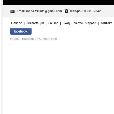
Email:
maria.stil.info@gmail.com
Телефон: 0888 123425
Начало
|
Рекламации
|
За Нас
|
Вход
|
Чести Въпроси
|
Контакт
Онлайн магазин от Summer Cart