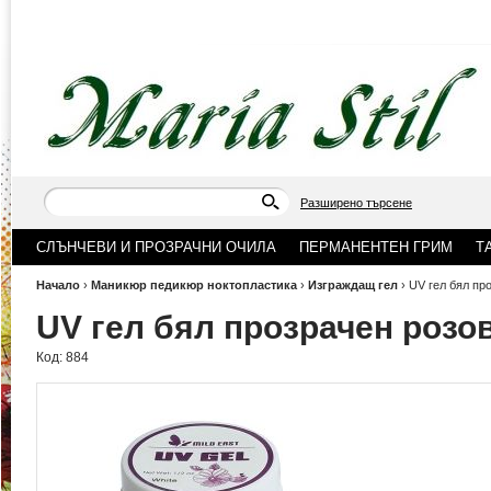
Разширено търсене
СЛЪНЧЕВИ И ПРОЗРАЧНИ ОЧИЛА
ПЕРМАНЕНТЕН ГРИМ
Т
Начало
›
Маникюр педикюр ноктопластика
›
Изграждащ гел
›
UV гел бял пр
UV гел бял прозрачен розо
Код:
884