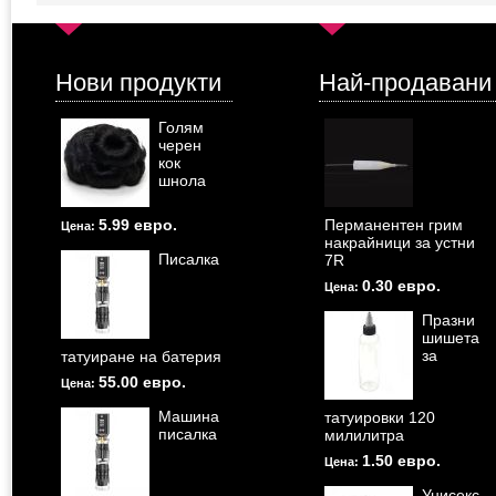
Нови продукти
Най-продавани
Голям
черен
кок
шнола
5.99 евро.
Перманентен грим
Цена:
накрайници за устни
Писалка
7R
0.30 евро.
Цена:
Празни
шишета
за
татуиране на батерия
55.00 евро.
Цена:
Машина
татуировки 120
писалка
милилитра
1.50 евро.
Цена:
Унисекс