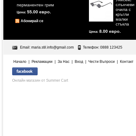
слънчеви
перманентен грим
очила с
55.00 евро.
Цена:
кръгли
малки
Абонирай се
стъкла
8.00 евро.
Цена:
Email:
maria.stil.info@gmail.com
Телефон: 0888 123425
Начало
|
Рекламации
|
За Нас
|
Вход
|
Чести Въпроси
|
Контакт
Онлайн магазин от Summer Cart