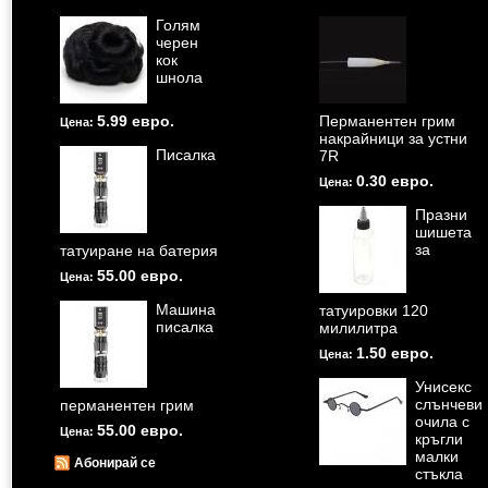
Голям
черен
кок
шнола
5.99 евро.
Перманентен грим
Цена:
накрайници за устни
Писалка
7R
0.30 евро.
Цена:
Празни
шишета
за
татуиране на батерия
55.00 евро.
Цена:
Машина
татуировки 120
писалка
милилитра
1.50 евро.
Цена:
Унисекс
слънчеви
перманентен грим
очила с
55.00 евро.
Цена:
кръгли
малки
Абонирай се
стъкла