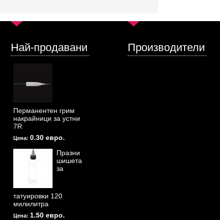
Най-продавани
Производители
Перманентен грим
накрайници за устни
7R
0.30 евро.
Цена:
Празни
шишета
за
татуировки 120
милилитра
1.50 евро.
Цена: