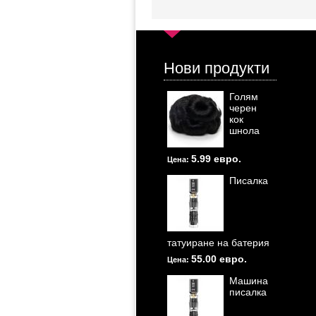
Нови продукти
Голям
черен
кок
шнола
5.99 евро.
Цена:
Писалка
татуиране на батерия
55.00 евро.
Цена:
Машина
писалка