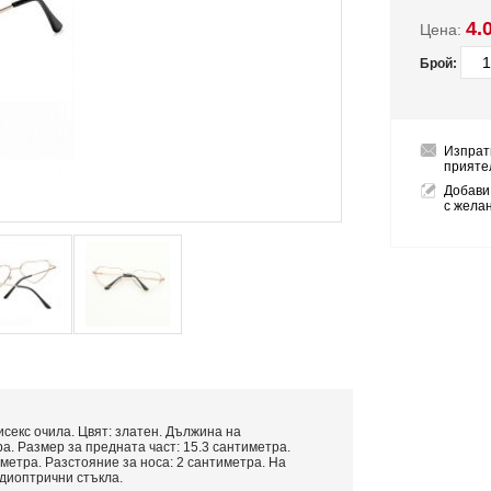
4.
Цена:
Брой:
Изпрат
прияте
Добави
с жела
исекс очила. Цвят: златен. Дължина на
а. Размер за предната част: 15.3 сантиметра.
тиметра. Разстояние за носа: 2 сантиметра. На
диоптрични стъкла.