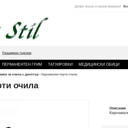
|
Добре дошли в нашия магазин!
Вх
Разширено търсене
ПЕРМАНЕНТЕН ГРИМ
ТАТУИРОВКИ
МЕДИЦИНСКИ ОБИЦИ
амки за очила с диоптър
›
Карнавални парти очила
рти очила
Описание
Карнава