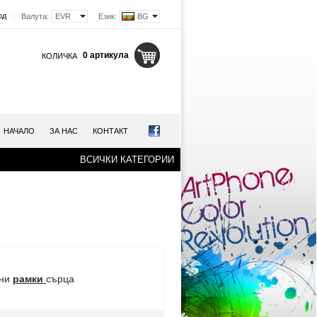
од
|
Валута:
EVR
Език:
BG
0 артикула
КОЛИЧКА
НАЧАЛО
|
ЗА НАС
|
КОНТАКТ
ВСИЧКИ КАТЕГОРИИ
лни
рамки
сърца