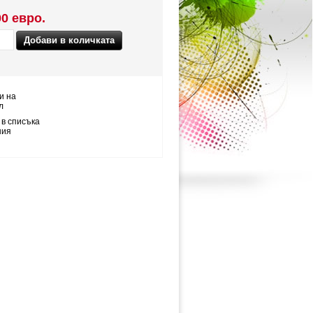
00 евро.
и на
л
 в списъка
ния