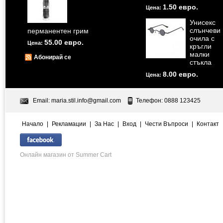
1.50 евро.
Цена:
Унисекс
слънчеви
перманентен грим
очила с
55.00 евро.
Цена:
кръгли
малки
Абонирай се
стъкла
8.00 евро.
Цена:
Email:
maria.stil.info@gmail.com
Телефон: 0888 123425
Начало
|
Рекламации
|
За Нас
|
Вход
|
Чести Въпроси
|
Контакт
Онлайн магазин от Summer Cart