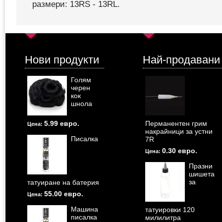
размери: 13RS - 13RL.
Нови продукти
Най-продавани
Голям
черен
кок
шнола
5.99 евро.
Перманентен грим
Цена:
накрайници за устни
Писалка
7R
0.30 евро.
Цена:
Празни
шишета
за
татуиране на батерия
55.00 евро.
Цена:
Машина
татуировки 120
писалка
милилитра