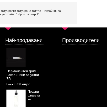
татуировки татуиране таттоо. Накрайник за
 употреба. 1 брой размер 11F
Най-продавани
Производители
Перманентен грим
накрайници за устни
7R
0.30 евро.
Цена:
Празни
шишета
за