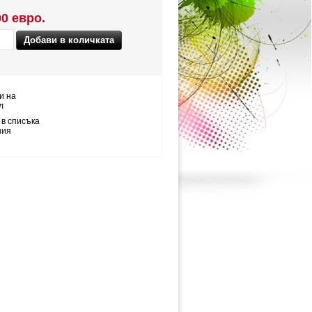
00 евро.
и на
л
 в списъка
ния