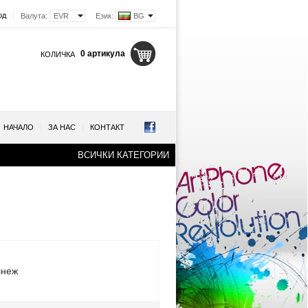
од
|
Валута:
EVR
Език:
BG
0 артикула
КОЛИЧКА
НАЧАЛО
|
ЗА НАС
|
КОНТАКТ
ВСИЧКИ КАТЕГОРИИ
лнеж