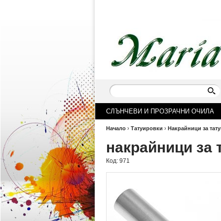
СЛЪНЧЕВИ И ПРОЗРАЧНИ ОЧИЛА
Начало
›
Татуировки
›
Накрайници за тат
накрайници за 
Код:
971