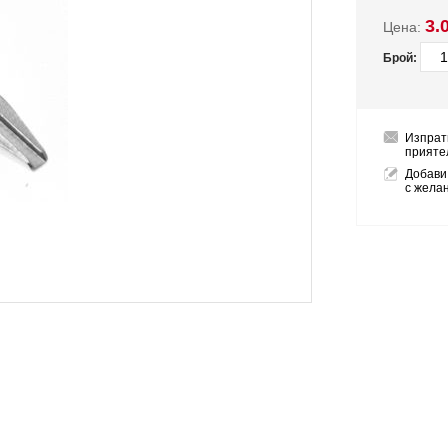
3.
Цена:
Брой:
Изпрат
прияте
Добави
с жела