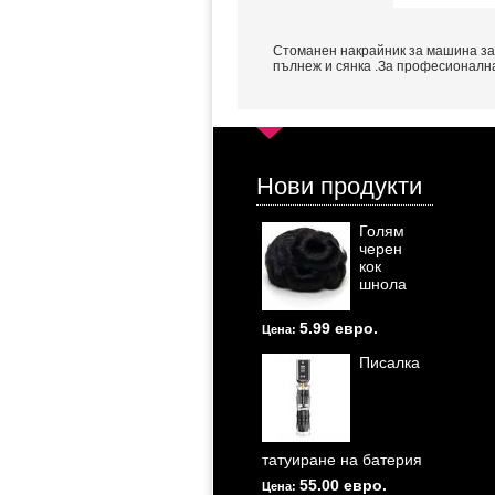
Стоманен накрайник за машина за 
пълнеж и сянка .За професионална
Нови продукти
Голям
черен
кок
шнола
5.99 евро.
Цена:
Писалка
татуиране на батерия
55.00 евро.
Цена: