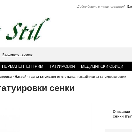
|
Добре дошли в нашия магазин!
Вх
Разширено търсене
ПЕРМАНЕНТЕН ГРИМ
ТАТУИРОВКИ
МЕДИЦИНСКИ ОБИЦИ
уировки
›
Накрайници за татуиране от стомана
›
накрайници за татуировки сенки
татуировки сенки
Описание
сенки пъ